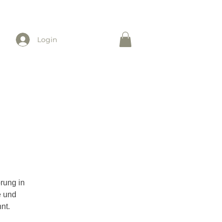
Login
rung in
e und
nt.