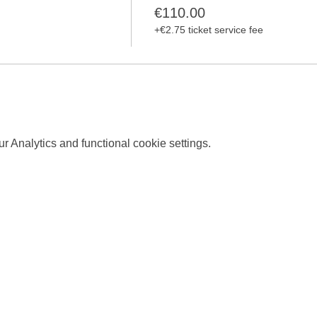
€110.00
+€2.75 ticket service fee
ttps://www.slowjogging.de/
 Analytics and functional cookie settings.
low.de
rtikel/slow-jogging
r/magazin/sport/sporttrends/slow-jogging-2114310?tkcm=aaus
ws/total-gut-fuer-den-koerper-warum-wir-ab-sofort-nur-noch-lan