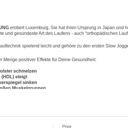
UNG
erobert Luxemburg. Sie hat ihren Ursprung in Japan und h
ivste und gesündeste Art des Laufens - auch “orthopädisches Lau
auftechnik spielend leicht und gehöre zu den ersten Slow Jog
er Menge positiver Effekte für Deine Gesundheit:
olster schmelzen
 (HDL) steigt
kerspiegel sinken
roßen Muskelgruppen
rnleistung
ksgefühle garantiert
diese gelenkschonende Laufart für immer anwenden - mit jedem 
schränkung seien es Hüftschmerzen, operiertes Knie, Bandschei
Price