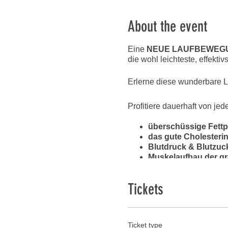
About the event
Eine
NEUE LAUFBEWEG
die wohl leichteste, effekt
Erlerne diese wunderbare L
Profitiere dauerhaft von jed
überschüssige Fettp
das gute Cholesterin
Blutdruck & Blutzuc
Muskelaufbau der g
Steigerung der Gehi
Runner’s High - Glüc
Tickets
Einmal gelernt, kannst Du 
jedem Alter, mit jeder Ein
Ticket type