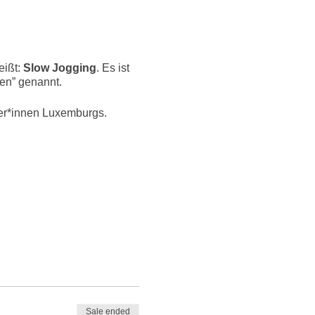
eißt:
Slow Jogging
. Es ist
fen” genannt.
ger*innen Luxemburgs.
Gewicht & Fitnesslevel, in
benvorfall, Rückenprobleme
Sale ended