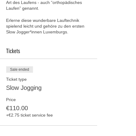
Art des Laufens - auch “orthopädisches
Laufen” genannt.
Erlerne diese wunderbare Lauftechnik
spielend leicht und gehöre zu den ersten
Slow Jogger*innen Luxemburgs.
Profitiere dauerhaft von jeder Menge
positiver Effekte für Deine Gesundheit:
Tickets
überschüssige Fettpolster
schmelzen
das gute Cholesterin (HDL) steigt
Sale ended
Blutdruck & Blutzuckerspiegel
sinken
Ticket type
Muskelaufbau der großen
Slow Jogging
Muskelgruppen
Steigerung der Gehirnleistung
Price
Runner’s High - Glücksgefühle
garantiert
€110.00
+€2.75 ticket service fee
Einmal gelernt, kannst Du diese
gelenkschonende Laufart für immer
anwenden - mit jedem Gewicht &
Fitnesslevel, in jedem Alter, mit jeder