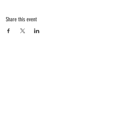
Einschränkung seien es Hüftschmerzen,
operiertes Knie, Bandscheibenvorfall,
Rückenprobleme etc.
Share this event
Slow Jogging
Germany:
https://www.slowjogging.de/
Information
Blog
FAQ
General Terms & Conditions
Cancellation Policy
Cookies Policy
Privacy Policy