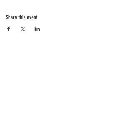
Share this event
Information
Blog
FAQ
General Terms & Conditions
Cancellation Policy
Cookies Policy
Privacy Policy